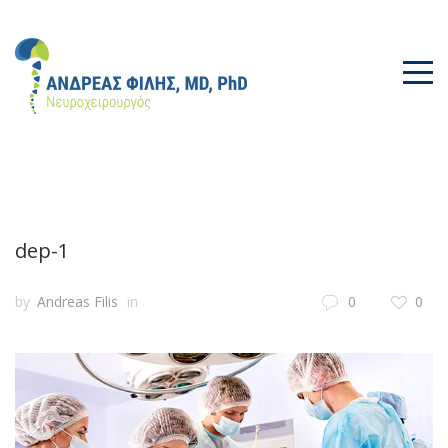
dep-1
by
Andreas Filis
in
0
0