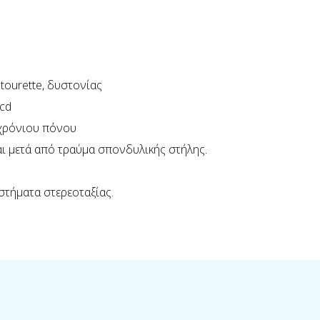
tourette, δυστονίας
cd
 χρόνιου πόνου
ι μετά από τραύμα σπονδυλικής στήλης.
στήματα στερεοταξίας.