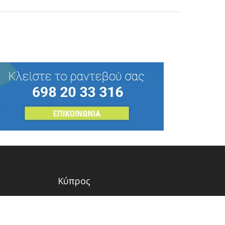
Κύπρος
ΟΥ
Στυγός 21Α ,
Λεμεσός, T.K. 3117
ΓΙΑ