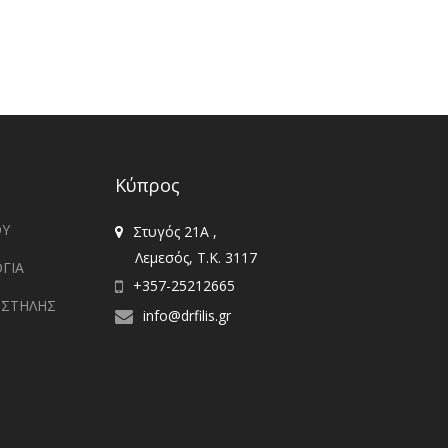
Κύπρος
ΟΥ
Στυγός 21Α ,
Λεμεσός, T.K. 3117
ΓΙΑ
+357-25212665
 ΣΤΗΛΗΣ
info@drfilis.gr