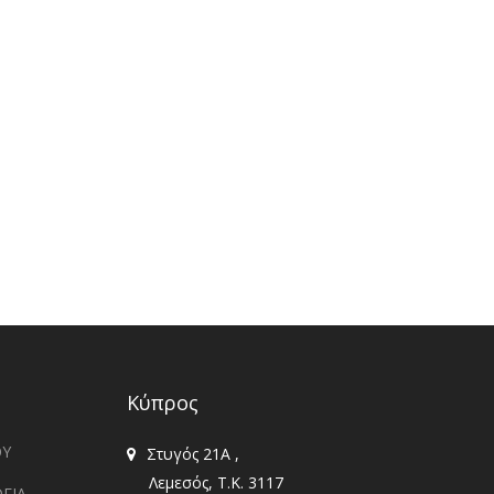
Κύπρος
ΟΥ
Στυγός 21Α ,
Λεμεσός, T.K. 3117
ΓΙΑ